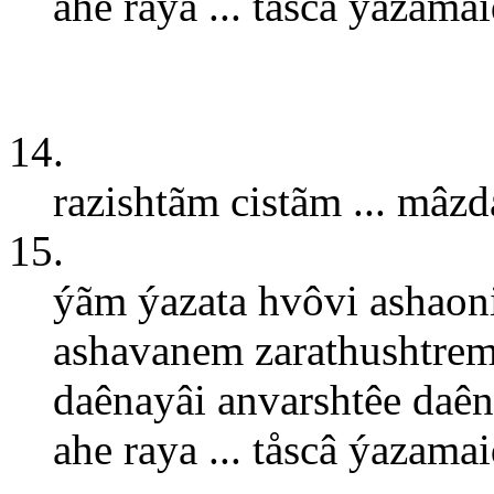
ahe raya ... tåscâ ýazamai
14.
razishtãm cistãm ... mâzd
15.
ýãm ýazata hvôvi ashaon
ashavanem zarathushtrem
daênayâi anvarshtêe daên
ahe raya ... tåscâ ýazamai