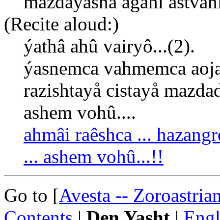
mâzdayasnã âgâhî âstvãnî
(Recite aloud:)
ýathâ ahû vairyô...(2).
ýasnemca vahmemca aojas
razishtayå cistayå mazda
ashem vohû....
ahmâi raêshca ... hazangr
... ashem vohû...!!
Go to [
Avesta -- Zoroastria
Contents
|
Den Yasht
|
Engl