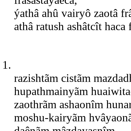
ýathâ ahû vairyô zaotâ f
athâ ratush ashâtcît haca
1.
razishtãm cistãm mazda
hupathmainyãm huaiwitac
zaothrãm ashaonîm hunar
moshu-kairyãm hvâyaon
daênãm mâzdayasnîm.