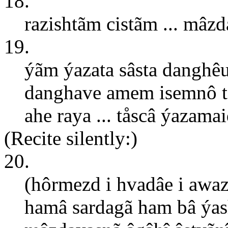
18.
razishtãm cistãm ... mâzd
19.
ýãm ýazata sâsta danghêu
danghave amem isemnô t
ahe raya ... tåscâ ýazamai
(Recite silently:)
20.
(hôrmezd i hvadâe i aw
hamâ sardagã ham bâ ýash