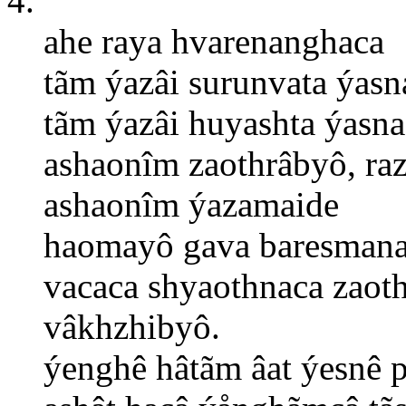
4.
ahe raya hvarenanghaca
tãm ýazâi surunvata ýasn
tãm ýazâi huyashta ýasn
ashaonîm zaothrâbyô, ra
ashaonîm ýazamaide
haomayô gava baresmana
vacaca shyaothnaca zaot
vâkhzhibyô.
ýenghê hâtãm âat ýesnê 