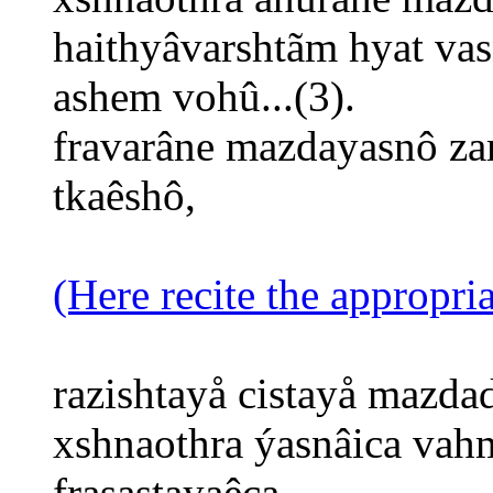
haithyâvarshtãm hyat va
ashem vohû...(3).
fravarâne mazdayasnô zar
tkaêshô,
(Here recite the appropri
razishtayå cistayå mazda
xshnaothra ýasnâica vah
frasastayaêca,