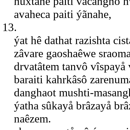
hûxtahe paiti vacanghô h
avaheca paiti ýãnahe,
13.
ýat hê dathat razishta ci
zâvare gaoshaêwe sraoma
drvatâtem tanvô vîspayå
baraiti kahrkâsô zarenu
danghaot mushti-masangh
ýatha sûkayå brâzayå brâ
naêzem.