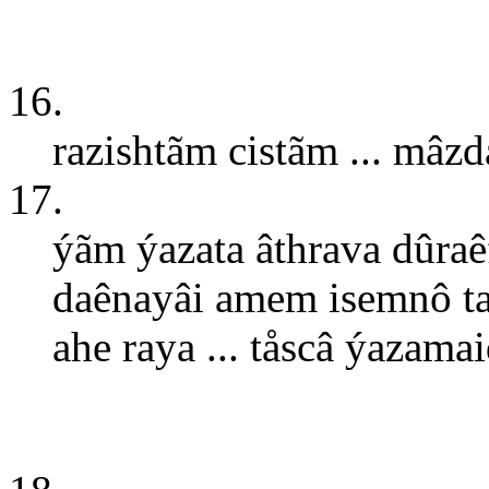
16.
razishtãm cistãm ... mâzd
17.
ýãm ýazata âthrava dûra
daênayâi amem isemnô t
ahe raya ... tåscâ ýazamai