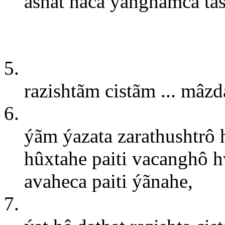
ashât hacâ ýånghãmcâ tãs
5.
razishtãm cistãm ... mâzd
6.
ýãm ýazata zarathushtrô
hûxtahe paiti vacanghô h
avaheca paiti ýãnahe,
7.