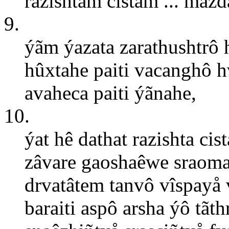
razishtãm cistãm ... mâzd
9.
ýãm ýazata zarathushtrô
hûxtahe paiti vacanghô h
avaheca paiti ýãnahe,
10.
ýat hê dathat razishta ci
zâvare gaoshaêwe sraoma
drvatâtem tanvô vîspayå
baraiti aspô arsha ýô tãt