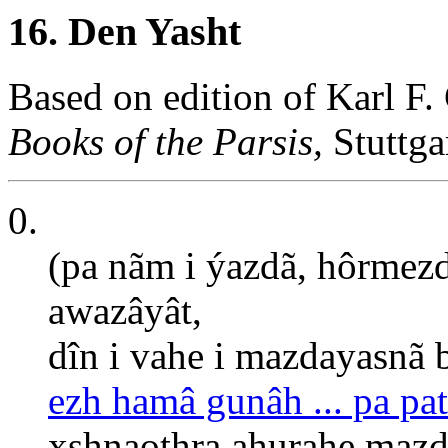
16. Den Yasht
Based on edition of Karl F.
Books of the Parsis,
Stuttga
0.
(pa nãm i ýazdã, hôrmezd
awazâyât,
dîn i vahe i mazdayasnã b
ezh hamâ gunâh ... pa pat
xshnaothra ahurahe mazdå