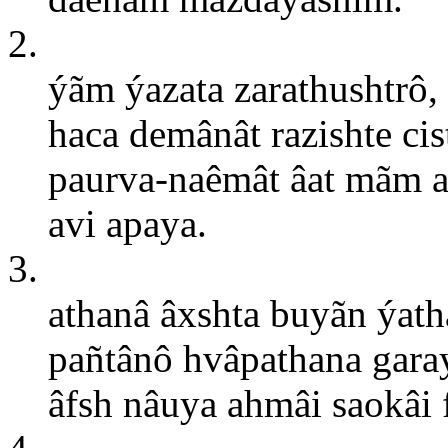
2.
ýãm ýazata zarathushtrô, 
haca demânât razishte cis
paurva-naêmât âat mãm a
avi apaya.
3.
athanâ âxshta buyãn ýat
pañtânô hvâpathana gara
âfsh nâuya ahmâi saokâi f