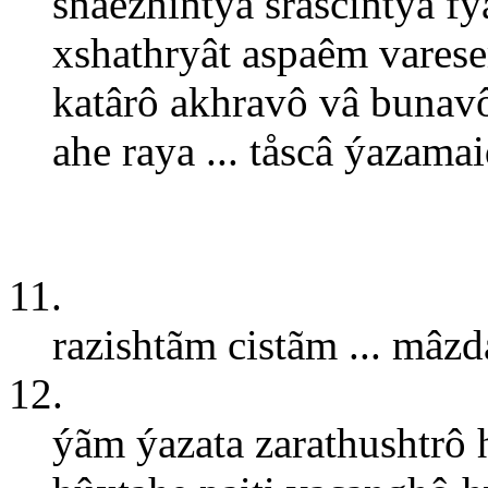
snaêzhiñtyå srasciñtyå f
xshathryât aspaêm varese
katârô akhravô vâ bunavô
ahe raya ... tåscâ ýazamai
11.
razishtãm cistãm ... mâzd
12.
ýãm ýazata zarathushtrô