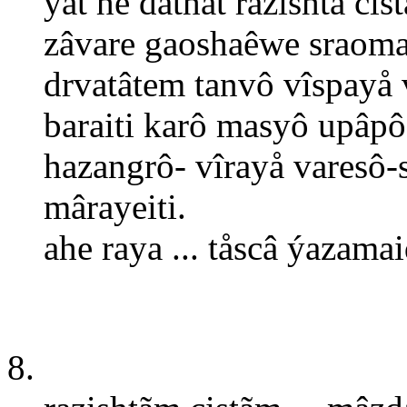
ýat hê dathat razishta ci
zâvare gaoshaêwe sraoma
drvatâtem tanvô vîspayå
baraiti karô masyô upâpô
hazangrô- vîrayå varesô
mârayeiti.
ahe raya ... tåscâ ýazamai
8.