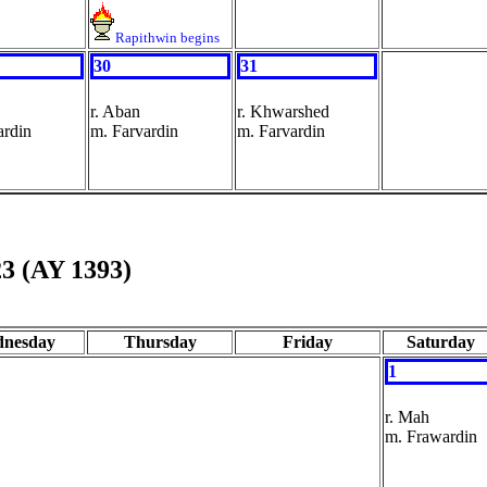
Rapithwin begins
30
31
r. Aban
r. Khwarshed
ardin
m. Farvardin
m. Farvardin
23 (AY 1393)
nesday
Thursday
Friday
Saturday
1
r. Mah
m. Frawardin