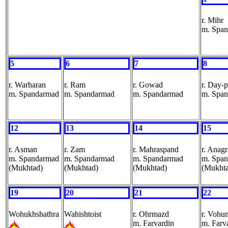
r. Mihr
m. Spa
5
6
7
8
r. Warharan
r. Ram
r. Gowad
r. Day-
m. Spandarmad
m. Spandarmad
m. Spandarmad
m. Spa
12
13
14
15
r. Asman
r. Zam
r. Mahraspand
r. Anag
m. Spandarmad
m. Spandarmad
m. Spandarmad
m. Spa
(Mukhtad)
(Mukhtad)
(Mukhtad)
(Mukht
19
20
21
22
Wohukhshathra
Wahishtoist
r. Ohrmazd
r. Vohu
m. Farvardin
m. Farv