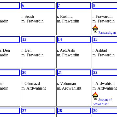
6
7
8
r. Srosh
r. Rashnu
r. Frawardin
ardin
m. Frawardin
m. Frawardin
m. Frawardin
Farwardigan
13
14
15
pa-Den
r. Den
r. Ard/Ashi
r. Ashtad
ardin
m. Frawardin
m. Frawardin
m. Frawardin
20
21
22
an
r. Ohrmazd
r. Vohuman
r. Ardwahisht
ardin
m. Ardwahisht
m. Ardwahisht
m. Ardwahisht
Jashan of
Ardwahisht
27
28
29