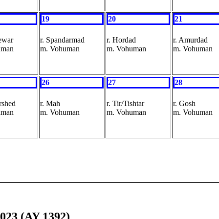
19
20
21
rewar
r. Spandarmad
r. Hordad
r. Amurdad
uman
m. Vohuman
m. Vohuman
m. Vohuman
26
27
28
rshed
r. Mah
r. Tir/Tishtar
r. Gosh
uman
m. Vohuman
m. Vohuman
m. Vohuman
023 (AY 1392)