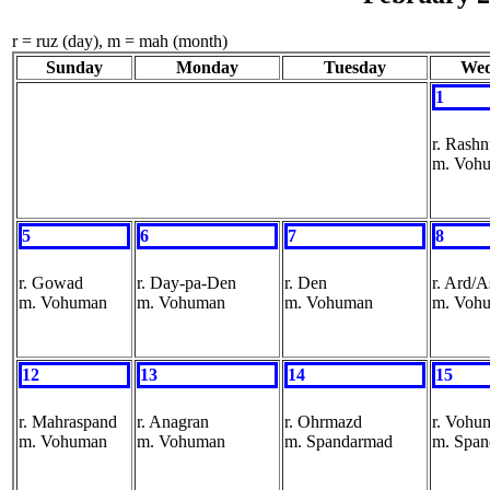
r = ruz (day), m = mah (month)
Sunday
Monday
Tuesday
Wed
1
r. Rash
m. Voh
5
6
7
8
r. Gowad
r. Day-pa-Den
r. Den
r. Ard/A
m. Vohuman
m. Vohuman
m. Vohuman
m. Voh
12
13
14
15
r. Mahraspand
r. Anagran
r. Ohrmazd
r. Vohu
m. Vohuman
m. Vohuman
m. Spandarmad
m. Spa