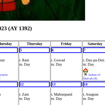
023 (AY 1392)
nesday
Thursday
Friday
Saturday
5
6
7
aran
r. Ram
r. Gowad
r. Day-pa-Den
m. Day
m. Day
m. Day
yarem
Jashan of
r
Dadvah (4)
12
13
14
n
r. Zam
r. Mahraspand
r. Anagran
m. Day
m. Day
m. Day