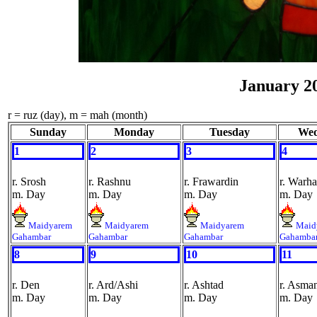
January 2
r = ruz (day), m = mah (month)
Sunday
Monday
Tuesday
Wed
1
2
3
4
r. Srosh
r. Rashnu
r. Frawardin
r. Warh
m. Day
m. Day
m. Day
m. Day
Maidyarem
Maidyarem
Maidyarem
Maid
Gahambar
Gahambar
Gahambar
Gahamba
8
9
10
11
r. Den
r. Ard/Ashi
r. Ashtad
r. Asma
m. Day
m. Day
m. Day
m. Day