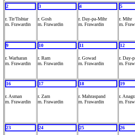
2
3
4
5
r. Tir/Tishtar
r. Gosh
r. Day-pa-Mihr
r. Mihr
m. Frawardin
m. Frawardin
m. Frawardin
m. Fraw
9
10
11
12
r. Warharan
r. Ram
r. Gowad
r. Day-
m. Frawardin
m. Frawardin
m. Frawardin
m. Fraw
16
17
18
19
r. Asman
r. Zam
r. Mahraspand
r. Anagr
m. Frawardin
m. Frawardin
m. Frawardin
m. Fraw
23
24
25
26