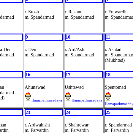
r. Srosh
r. Rashnu
r. Frawardin
ndarmad
m. Spandarmad
m. Spandarmad
m. Spandarma
9
10
11
pa-Den
r. Den
r. Ard/Ashi
r. Ashtad
ndarmad
m. Spandarmad
m. Spandarmad
m. Spandarma
(Mukhtad)
16
17
18
ran
Ahunawad
Ushtawad
Spentomad
ndarmad
ad)
Hamapathmaedaya
Hamapathmaedaya
Hamapathmaeda
23
24
25
man
r. Ardwahisht
r. Shahrewar
r. Spandarmad
ardin
m. Farvardin
m. Farvardin
m. Farvardin