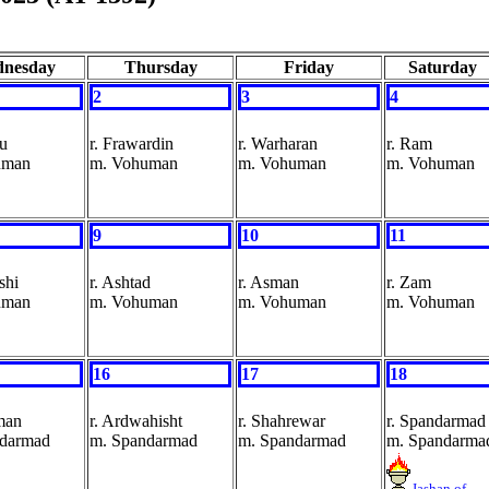
nesday
Thursday
Friday
Saturday
2
3
4
nu
r. Frawardin
r. Warharan
r. Ram
uman
m. Vohuman
m. Vohuman
m. Vohuman
9
10
11
shi
r. Ashtad
r. Asman
r. Zam
uman
m. Vohuman
m. Vohuman
m. Vohuman
16
17
18
man
r. Ardwahisht
r. Shahrewar
r. Spandarmad
ndarmad
m. Spandarmad
m. Spandarmad
m. Spandarma
Jashan of