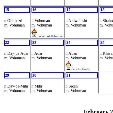
15
16
17
18
r. Ohrmazd
r. Vohuman
r. Ardwahisht
r. Shah
m. Vohuman
m. Vohuman
m. Vohuman
m. Voh
Jashan of Vohuman
22
23
24
25
r. Day-pa-Adar
r. Adar
r. Aban
r. Khwa
m. Vohuman
m. Vohuman
m. Vohuman
m. Voh
Sadeh (Yazdi)
29
30
31
r. Day-pa-Mihr
r. Mihr
r. Srosh
m. Vohuman
m. Vohuman
m. Vohuman
February 2