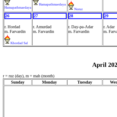
Hamapathmaedaya
Hamapathmaedaya
Noruz
26
27
28
29
r. Hordad
r. Amurdad
r. Day-pa-Adar
r. Adar
m. Farvardin
m. Farvardin
m. Farvardin
m. Farv
Khordad Sal
April 20
r = ruz (day), m = mah (month)
Sunday
Monday
Tuesday
Wed