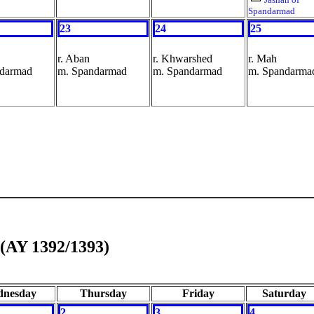
Spandarmad
23
24
25
r. Aban
r. Khwarshed
r. Mah
ndarmad
m. Spandarmad
m. Spandarmad
m. Spandarma
(AY 1392/1393)
nesday
Thursday
Friday
Saturday
2
3
4