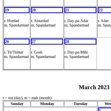
19
20
21
22
r. Hordad
r. Amurdad
r. Day-pa-Adar
r. Adar
m. Spandarmad
m. Spandarmad
m. Spandarmad
m. Spa
26
27
28
r. Tir/Tishtar
r. Gosh
r. Day-pa-Mihr
m. Spandarmad
m. Spandarmad
m. Spandarmad
March 2023 
r = ruz (day), m = mah (month)
Sunday
Monday
Tuesday
Wed
1