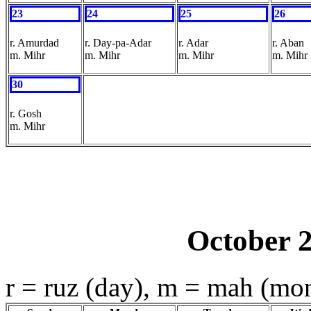
23
24
25
26
r. Amurdad
r. Day-pa-Adar
r. Adar
r. Aban
m. Mihr
m. Mihr
m. Mihr
m. Mihr
30
r. Gosh
m. Mihr
October 
r = ruz (day), m = mah (mo