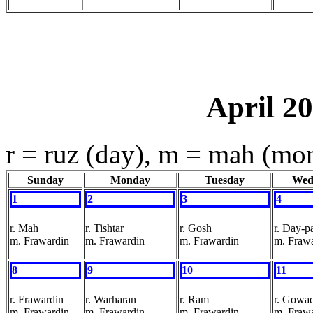
April 2
r = ruz (day), m = mah (mo
Sunday
Monday
Tuesday
Wed
1
2
3
4
r. Mah
r. Tishtar
r. Gosh
r. Day-p
m. Frawardin
m. Frawardin
m. Frawardin
m. Fraw
8
9
10
11
r. Frawardin
r. Warharan
r. Ram
r. Gowa
m. Frawardin
m. Frawardin
m. Frawardin
m. Fraw