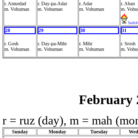
r. Amurdad
r. Day-pa-Adar
r. Adar
r. Aban
m. Vohuman
m. Vohuman
m. Vohuman
m. Voh
Sadeh
28
29
30
31
r. Gosh
r. Day-pa-Mihr
r. Mihr
r. Srosh
m. Vohuman
m. Vohuman
m. Vohuman
m. Voh
February 
r = ruz (day), m = mah (mo
Sunday
Monday
Tuesday
Wed