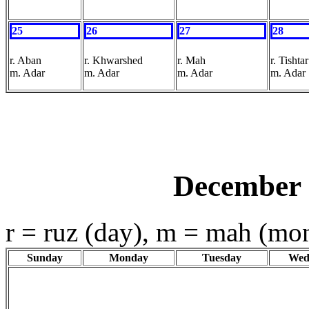
25
26
27
28
r. Aban
r. Khwarshed
r. Mah
r. Tishtar
m. Adar
m. Adar
m. Adar
m. Adar
December 
r = ruz (day), m = mah (mo
Sunday
Monday
Tuesday
Wed