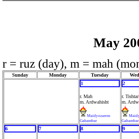
May 200
r = ruz (day), m = mah (mo
Sunday
Monday
Tuesday
Wed
1
2
r. Mah
r. Tishtar
m. Ardwahisht
m. Ardw
Maidyozarem
Maid
Gahambar
Gahambar
6
7
8
9