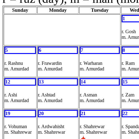
Sunday
Monday
Tuesday
Wed
1
r. Gosh
m. Amur
5
6
7
8
r. Rashnu
r. Frawardin
r. Warharan
r. Ram
m. Amurdad
m. Amurdad
m. Amurdad
m. Amur
12
13
14
15
r. Ashi
r. Ashtad
r. Asman
r. Zam
m. Amurdad
m. Amurdad
m. Amurdad
m. Amur
19
20
21
22
r. Vohuman
r. Ardwahisht
r. Shahrewar
r. Spand
m. Shahrewar
m. Shahrewar
m. Shahrewar
m. Shah