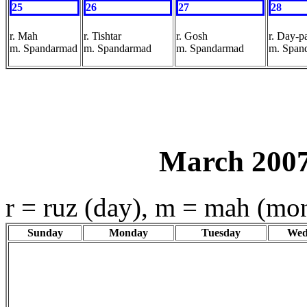
25
26
27
28
r. Mah
r. Tishtar
r. Gosh
r. Day-p
m. Spandarmad
m. Spandarmad
m. Spandarmad
m. Span
March 2007
r = ruz (day), m = mah (mo
Sunday
Monday
Tuesday
Wed