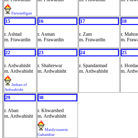
Farwardigan
15
16
17
18
r. Ashtad
r. Asman
r. Zam
r. Mahra
m. Frawardin
m. Frawardin
m. Frawardin
m. Fraw
22
23
24
25
r. Ardwahisht
r. Shahrewar
r. Spandarmad
r. Horda
m. Ardwahisht
m. Ardwahisht
m. Ardwahisht
m. Ardw
Jashan of
Ardwahisht
29
30
r. Aban
r. Khwarshed
m. Ardwahisht
m. Ardwahisht
Maidyozarem
Gahambar