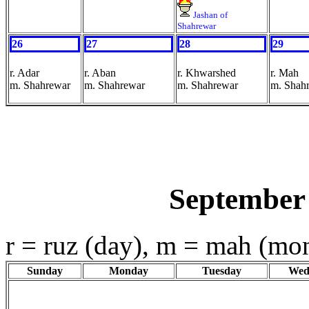
Jashan of
Shahrewar
26
27
28
29
r. Adar
r. Aban
r. Khwarshed
r. Mah
m. Shahrewar
m. Shahrewar
m. Shahrewar
m. Shah
September
r = ruz (day), m = mah (mo
Sunday
Monday
Tuesday
Wed