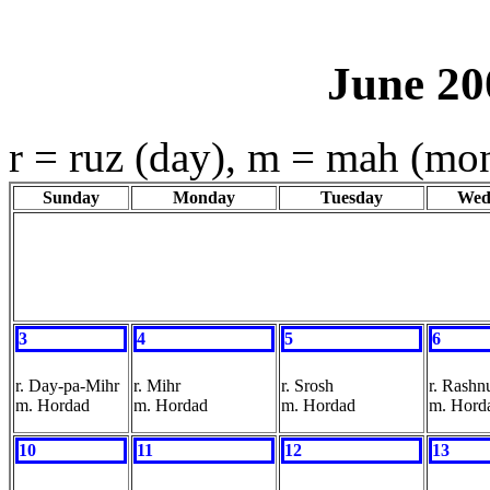
June 20
r = ruz (day), m = mah (mo
Sunday
Monday
Tuesday
Wed
3
4
5
6
r. Day-pa-Mihr
r. Mihr
r. Srosh
r. Rashn
m. Hordad
m. Hordad
m. Hordad
m. Hord
10
11
12
13