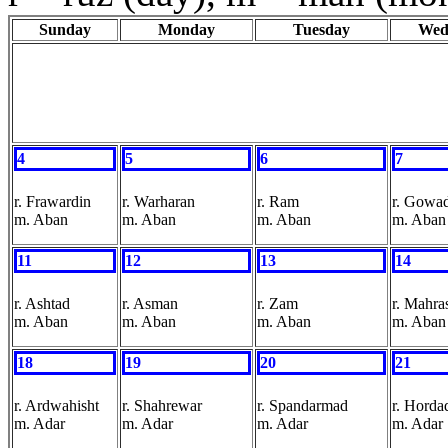
Sunday
Monday
Tuesday
Wed
4
5
6
7
r. Frawardin
r. Warharan
r. Ram
r. Gowa
m. Aban
m. Aban
m. Aban
m. Aban
11
12
13
14
r. Ashtad
r. Asman
r. Zam
r. Mahra
m. Aban
m. Aban
m. Aban
m. Aban
18
19
20
21
r. Ardwahisht
r. Shahrewar
r. Spandarmad
r. Horda
m. Adar
m. Adar
m. Adar
m. Adar