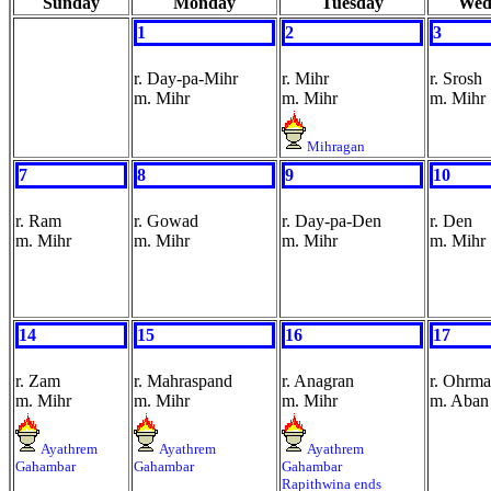
Sunday
Monday
Tuesday
Wed
1
2
3
r. Day-pa-Mihr
r. Mihr
r. Srosh
m. Mihr
m. Mihr
m. Mihr
Mihragan
7
8
9
10
r. Ram
r. Gowad
r. Day-pa-Den
r. Den
m. Mihr
m. Mihr
m. Mihr
m. Mihr
14
15
16
17
r. Zam
r. Mahraspand
r. Anagran
r. Ohrm
m. Mihr
m. Mihr
m. Mihr
m. Aban
Ayathrem
Ayathrem
Ayathrem
Gahambar
Gahambar
Gahambar
Rapithwina ends