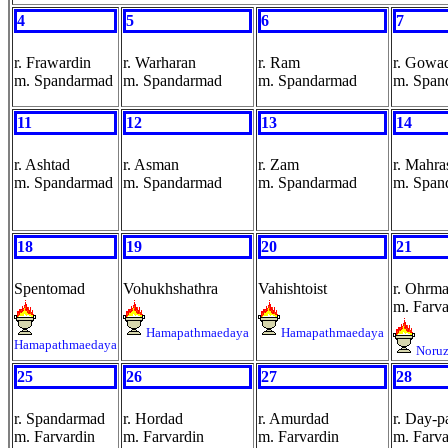
4
5
6
7
r. Frawardin
r. Warharan
r. Ram
r. Gowa
m. Spandarmad
m. Spandarmad
m. Spandarmad
m. Span
11
12
13
14
r. Ashtad
r. Asman
r. Zam
r. Mahr
m. Spandarmad
m. Spandarmad
m. Spandarmad
m. Span
18
19
20
21
Spentomad
Vohukhshathra
Vahishtoist
r. Ohrm
m. Farva
Hamapathmaedaya
Hamapathmaedaya
Hamapathmaedaya
Noru
25
26
27
28
r. Spandarmad
r. Hordad
r. Amurdad
r. Day-p
m. Farvardin
m. Farvardin
m. Farvardin
m. Farva