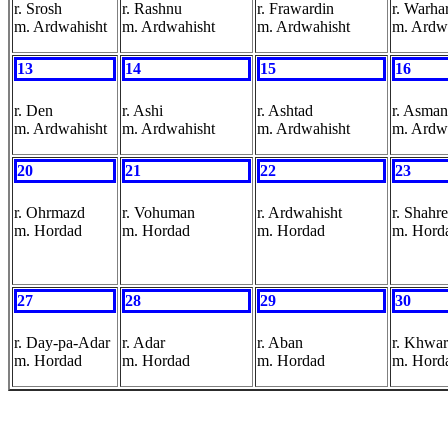
r. Srosh
r. Rashnu
r. Frawardin
r. Warha
m. Ardwahisht
m. Ardwahisht
m. Ardwahisht
m. Ardw
13
14
15
16
r. Den
r. Ashi
r. Ashtad
r. Asman
m. Ardwahisht
m. Ardwahisht
m. Ardwahisht
m. Ardw
20
21
22
23
r. Ohrmazd
r. Vohuman
r. Ardwahisht
r. Shahr
m. Hordad
m. Hordad
m. Hordad
m. Hord
27
28
29
30
r. Day-pa-Adar
r. Adar
r. Aban
r. Khwa
m. Hordad
m. Hordad
m. Hordad
m. Hord