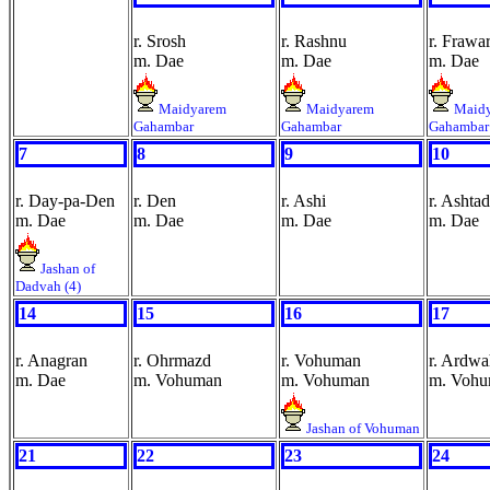
r. Srosh
r. Rashnu
r. Frawa
m. Dae
m. Dae
m. Dae
Maidyarem
Maidyarem
Maid
Gahambar
Gahambar
Gahambar
7
8
9
10
r. Day-pa-Den
r. Den
r. Ashi
r. Ashtad
m. Dae
m. Dae
m. Dae
m. Dae
Jashan of
Dadvah (4)
14
15
16
17
r. Anagran
r. Ohrmazd
r. Vohuman
r. Ardwa
m. Dae
m. Vohuman
m. Vohuman
m. Voh
Jashan of Vohuman
21
22
23
24