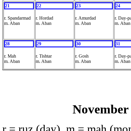
21
22
23
24
r. Spandarmad
r. Hordad
r. Amurdad
r. Day-p
m. Aban
m. Aban
m. Aban
m. Aban
28
29
30
31
r. Mah
r. Tishtar
r. Gosh
r. Day-p
m. Aban
m. Aban
m. Aban
m. Aban
November 
r = ruz (day), m = mah (mo