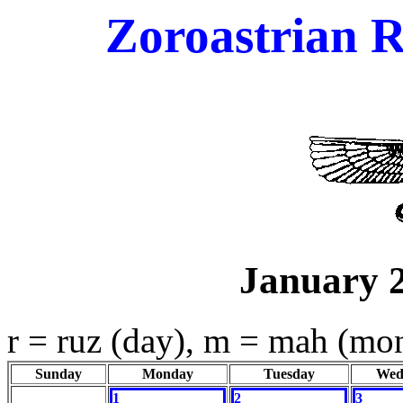
Zoroastrian R
January 
r = ruz (day), m = mah (mo
Sunday
Monday
Tuesday
Wed
1
2
3