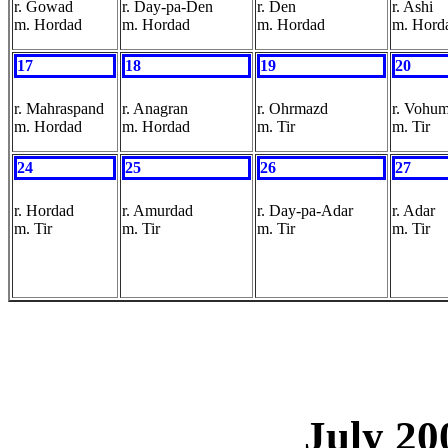
r. Gowad
r. Day-pa-Den
r. Den
r. Ashi
m. Hordad
m. Hordad
m. Hordad
m. Hord
17
18
19
20
r. Mahraspand
r. Anagran
r. Ohrmazd
r. Vohu
m. Hordad
m. Hordad
m. Tir
m. Tir
24
25
26
27
r. Hordad
r. Amurdad
r. Day-pa-Adar
r. Adar
m. Tir
m. Tir
m. Tir
m. Tir
July 20