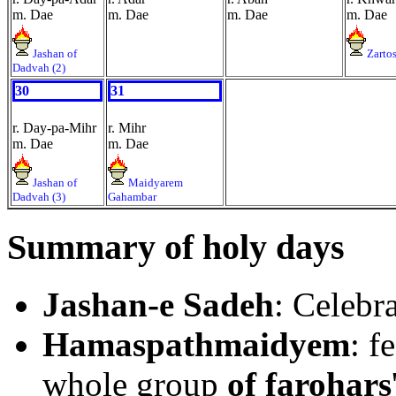
m. Dae
m. Dae
m. Dae
m. Dae
Jashan of
Zarto
Dadvah (2)
30
31
r. Day-pa-Mihr
r. Mihr
m. Dae
m. Dae
Jashan of
Maidyarem
Dadvah (3)
Gahambar
Summary of holy days
Jashan-e Sadeh
: Celebr
Hamaspathmaidyem
: f
whole group
of farohars