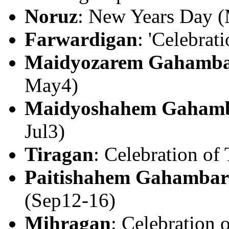
Noruz
: New Years Day (
Farwardigan
: 'Celebrat
Maidyozarem Gahamb
May4)
Maidyoshahem Gaham
Jul3)
Tiragan
: Celebration of T
Paitishahem Gahambar
(Sep12-16)
Mihragan
: Celebration 