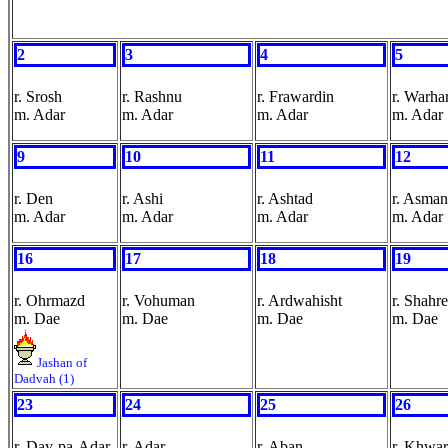
2
3
4
5
r. Srosh
r. Rashnu
r. Frawardin
r. Warha
m. Adar
m. Adar
m. Adar
m. Adar
9
10
11
12
r. Den
r. Ashi
r. Ashtad
r. Asman
m. Adar
m. Adar
m. Adar
m. Adar
16
17
18
19
r. Ohrmazd
r. Vohuman
r. Ardwahisht
r. Shahr
m. Dae
m. Dae
m. Dae
m. Dae
Jashan of
Dadvah (1)
23
24
25
26
r. Day-pa-Adar
r. Adar
r. Aban
r. Khwa