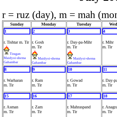
r = ruz (day), m = mah (mo
Sunday
Monday
Tuesday
Wed
1
2
3
4
r. Tishtar m. Tir
r. Gosh
r. Day-pa-Mihr
r. Mihr
m. Tir
m. Tir
m. Tir
Tiragan
Maidyoi-shema
Maidyoi-shema
Maidyoi-shema
Gahambar
Gahambar
Gahambar
8
9
10
11
r. Warharan
r. Ram
r. Gowad
r. Day-p
m. Tir
m. Tir
m. Tir
m. Tir
15
16
17
18
r. Asman
r. Zam
r. Mahraspand
r. Anagr
m. Tir
m. Tir
m. Tir
m. Tir