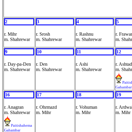
2
3
4
5
r. Mihr
r. Srosh
r. Rashnu
r. Frawa
m. Shahrewar
m. Shahrewar
m. Shahrewar
m. Shah
9
10
11
12
r. Day-pa-Den
r. Den
r. Ashi
r. Ashtad
m. Shahrewar
m. Shahrewar
m. Shahrewar
m. Shah
Paiti
Gahambar
16
17
18
19
r. Anagran
r. Ohrmazd
r. Vohuman
r. Ardwa
m. Shahrewar
m. Mihr
m. Mihr
m. Mihr
Paitishahema
Gahambar