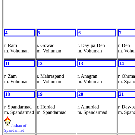
4
5
6
7
r. Ram
r. Gowad
r. Day-pa-Den
r. Den
m. Vohuman
m. Vohuman
m. Vohuman
m. Voh
11
12
13
14
r. Zam
r. Mahraspand
r. Anagran
r. Ohrm
m. Vohuman
m. Vohuman
m. Vohuman
m. Span
18
19
20
21
r. Spandarmad
r. Hordad
r. Amurdad
r. Day-p
m. Spandarmad
m. Spandarmad
m. Spandarmad
m. Span
Jashan of
Spandarmad