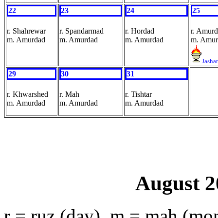
22
23
24
25
r. Shahrewar
r. Spandarmad
r. Hordad
r. Amur
m. Amurdad
m. Amurdad
m. Amurdad
m. Amur
Jasha
29
30
31
r. Khwarshed
r. Mah
r. Tishtar
m. Amurdad
m. Amurdad
m. Amurdad
August 2
r = ruz (day), m = mah (mo