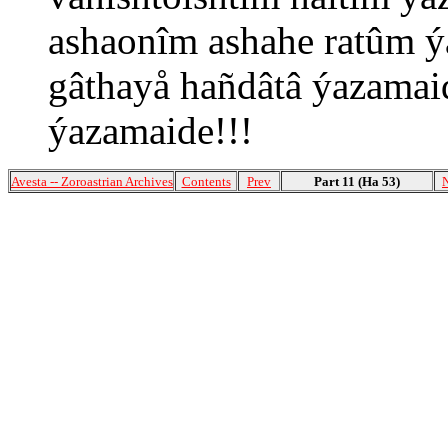
ashaonîm ashahe ratûm ý
gâthayå hañdâtâ ýazamaid
ýazamaide!!!
Avesta -- Zoroastrian Archives
Contents
Prev
Part 11 (Ha 53)