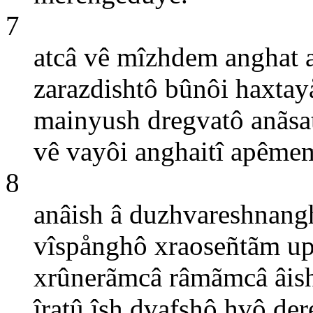
7
atcâ vê mîzhdem anghat 
zarazdishtô bûnôi haxtay
mainyush dregvatô anãsa
vê vayôi anghaitî apême
8
anâish â duzhvareshnang
vîspånghô xraoseñtãm up
xrûnerãmcâ râmãmcâ âish
îratû îsh dvafshô hvô de