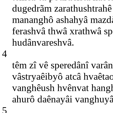
dugedrãm zarathushtrahê
mananghô ashahyâ mazdås
ferashvâ thwâ xrathwâ sp
hudânvareshvâ.
4
têm zî vê speredânî varân
vâstryaêibyô atcâ hvaêt
vanghêush hvênvat hang
ahurô daênayâi vanghuyâi
5