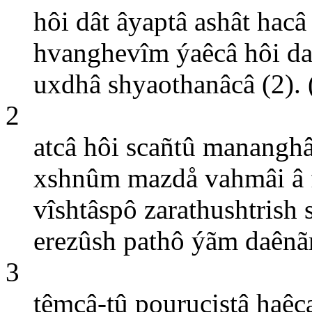
hôi dât âyaptâ ashât hacâ
hvanghevîm ýaêcâ hôi d
uxdhâ shyaothanâcâ (2). (
2
atcâ hôi scañtû manangh
xshnûm mazdå vahmâi â f
vîshtâspô zarathushtrish
erezûsh pathô ýãm daênã
3
têmcâ-tû pourucistâ haêca