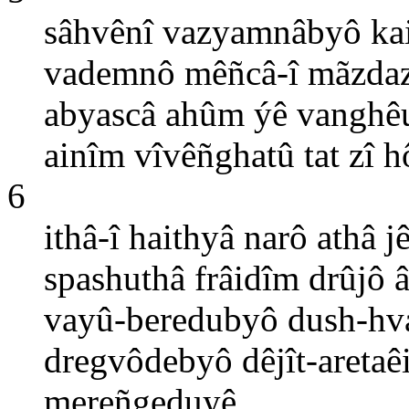
sâhvênî vazyamnâbyô ka
vademnô mêñcâ-î mãzda
abyascâ ahûm ýê vanghê
ainîm vîvêñghatû tat zî 
6
ithâ-î haithyâ narô athâ
spashuthâ frâidîm drûjô â
vayû-beredubyô dush-hv
dregvôdebyô dêjît-areta
mereñgeduyê.