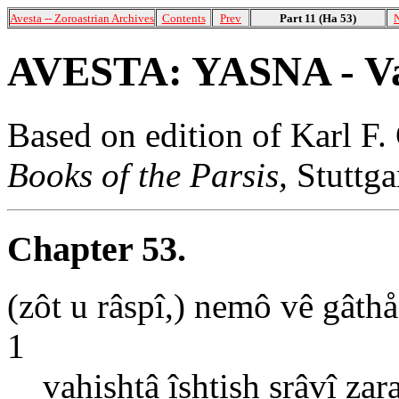
Avesta -- Zoroastrian Archives
Contents
Prev
Part 11 (Ha 53)
AVESTA: YASNA - Vah
Based on edition of Karl F.
Books of the Parsis,
Stuttga
Chapter 53.
(zôt u râspî,) nemô vê gâth
1
vahishtâ îshtish srâvî za