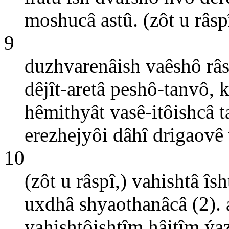
moshucâ astû. (zôt u râsp
9
duzhvarenâish vaêshô râst
dêjît-aretâ peshô-tanvô, 
hêmithyât vasê-itôishcâ 
erezhejyôi dâhî drigaovê
10
(zôt u râspî,) vahishtâ îsh
uxdhâ shyaothanâcâ (2). 
vahishtôishtîm hâitîm ýa