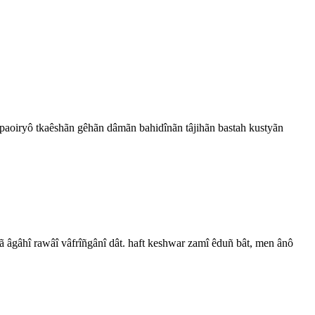
 paoiryô tkaêshãn gêhãn dâmãn bahidînãn tâjihãn bastah kustyãn
 âgâhî rawâî vâfrîñgânî dât. haft keshwar zamî êduñ bât, men ânô