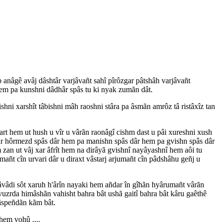
anâgê avâj dâshtâr varjâvañt sahî pîrôzgar pâtshâh varjâvañt
em pa kunshni dâdhâr spâs tu ki nyak zumãn dât.
hni xarshît tâbishni mâh raoshni stâra pa âsmãn amrôz tâ ristâxîz tan
rt hem ut hush u vîr u vârãn raonâgî cishm dast u pâi xureshni xush
hâr hôrmezd spâs dâr hem pa manishn spâs dâr hem pa gvishn spâs dâr
zan ut vâj xar âfrît hem na dirâyã gvishnî nayâyashnî hem aôi tu
mañt cîn urvari dâr u diraxt vâstarj arjumañt cîn pâdshâhu geñj u
vâdi sôt xaruh h'ârîn nayaki hem añdar în gîhãn hyârumañt vârãn
vuzrda himâshãn vahisht bahra bât ushã gaitî bahra bât kâru gaêthê
hâspeñdãn kãm bât.
hem vohû ....