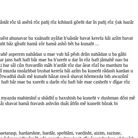
stât rôz tâ anêrã rôz pañj rôz kihitarã gôeñt dar în pañj rôz ýak hazâr
 duêst ahunavar ba xuãnañt ayâfat h'uâstâr bavat kerefa hâi azîm bavat
añt bâz gîrañt hamâ zôr hamâ ashô bêt ba kunañt ...
râvahê asperem nahâdan u mae vah hâ pêsh drûn nahâdan u ba gâhi
 jans haft haft bâr mae ba h'ureñt u dar în rôz haft jâmahê nao ba
ki har sâl cûn fravardîn mâh h'ardât rôz dar âeat rôzî ba mardum ba
sâlî muzda muâzhbat bxshat kerefa hâi azîm ba kuneñt râdash kardan u
tâ hêrwadhã duâi mê kunañt hâzat rawâ shavat hôrmezda bih awazûnî
 haft bâr mae ba xureñt u darîn rôz haft bâr mae casheñt v dîgar rôz
ñgãn u myazda mahimãnî u shâdhî u baxshish ba kuneñt v dushman dôst mê
âi shavat hamâ fravash ashvãn duâi âfrîn mê kuneñt hûrak bi
tarasp, hardarshne, hardâr, speñtãm, vaedisht, aizim, razisne,