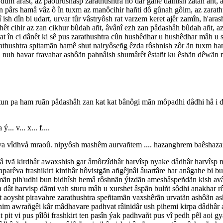
dum ârâst, az paourushasp zarathushtra nô dar gâhe dainîsh zâtah añt, 
 pârs hamâ vâz ô în tuxm az manôcihir hañti dô gûnah gôim, az zarathus
î ish dîn bi udart, urvar tûr vâstryôsh rat varzem keret ajêr zamîn, h'ar
shêt cihir az zan cikhur bûdah añt, âvânî ezh zan pâdashâh bûdah añt, az
rat în ci dânêt ki sê pus zarathushtra cûn hushêdhar u hushêdhar mâh u 
rathushtra spitamãn hamê shut nairyôseñg êzda rôshnish zôr ãn tuxm h
 nuh bavar fravahar ashôãn pahnâish shumârêt êstañt ku êshãn dêwãn n
un pa ham ruãn pâdashâh zan kat kat bânôgi mãn môpadhi dâdhi hâ i dîn
.. v... x... f....
shava vîdhvå mraoû. nipyôsh mashêm aurvañtem .... hazanghrem baêshaz
tvã kirdhâr awaxshish gar âmôrzîdhâr harvîsp nyake dâdhâr harvîsp ny
a aparêva frashikirt kirdhâr hôvistgãn añgêjnâi âuartâre har anâgahe b
mãn pih'udhi bun bidhîsh hemâ rôshnãn ýizdãn ameshâspeñdãn kish avâi
ush dât harvisp dãmi vah sturu mâh u xurshet âspãn bulñt sôdhi anakhar
hêt aoysht piravahre zarathushtra speñtamãn vaxshêrãn urvatãn ashôãn
i him awrañgêi kâr mâdhavare padhvat râinidâr ush pihemi kirpa dâdhâr 
 pit vi pus pîlôi frashkirt ten pasîn ýak padhvañt pus vî pedh pêl aoi