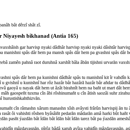
anâh bât dêrzî shât zî.
 Niyayesh bikhanad (Antia 165)
xshâish gar harvisp nyaki dâdhâr harvisp nyaki nyaki dâshtâr harvisp 
 pa manishni spâs dâr hem pa mansh spâs dâr hem pa gvashni spâs dâr h
bâ zamên pahnâ raot duruhnâ xarshît bâla âbãn tijishni urvarãn vaxshis
hni spâs dâr hem pa kunishni dâdhâr spâs tu manishnî kit îr vahdîn ka
u gvishnî u kunishnî har rôz hazâr bâr hazârã hazâr bâr añdar tu dâd
vâ gaoyâ u nayak dât hem ut âzât birahnît hem na bañt ut mart dât hem 
în mâh gaospeñt tuxma cîn âbi rôshinumañt u cîn âtish saozâi suhr zirahu
nî hurustishkahthizvãn.
mañt cîn râmashn xârum manashn xîsh avâysti frârûn harvispij ãn tu â
 rasât ôi vahishti rôshen byâsâiñt pedarãn mâdarãn amâ harki bût hañt 
zdãn pasñt ýazdãn bât îdãn bât îdãn bât îdãn tarez bât pa ýazdãn ames
 vahidîn mâzdayasnãn. pîrôz bâdâ xaruh avîza vahidîn mâzdayasnãn. as