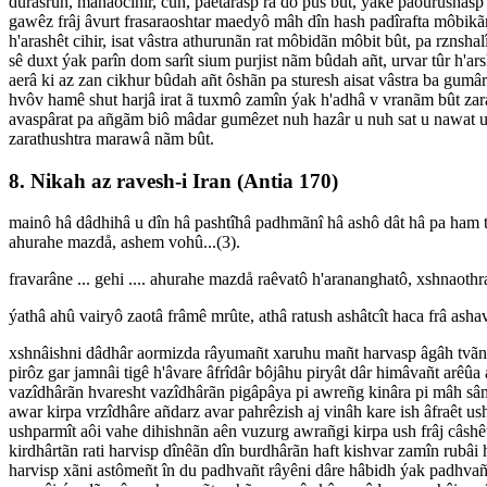
durâsrûn, manaocihir, cûn, paetarasp râ dô pus bût, ýakê paourushasp 
gawêz frâj âvurt frasaraoshtar maedyô mâh dîn hash padîrafta môbikãn
h'arashêt cihir, isat vâstra athurunãn rat môbidãn môbit bût, pa rznshal
sê duxt ýak parîn dom sarît sium purjist nãm bûdah añt, urvar tûr h'ar
aerâ ki az zan cikhur bûdah añt ôshãn pa sturesh aisat vâstra ba gumâ
hvôv hamê shut harjâ irat ã tuxmô zamîn ýak h'adhâ v vranãm bût za
avaspârat pa añgãm biô mâdar gumêzet nuh hazâr u nuh sat u nawat u
zarathushtra marawâ nãm bût.
8. Nikah az ravesh-i Iran (Antia 170)
mainô hâ dâdhihâ u dîn hâ pashtîhâ padhmãnî hâ ashô dât hâ pa ham t
ahurahe mazdå, ashem vohû...(3).
fravarâne ... gehi .... ahurahe mazdå raêvatô h'arananghatô, xshnaothra ý.
ýathâ ahû vairyô zaotâ frâmê mrûte, athâ ratush ashâtcît haca frâ a
xshnâishni dâdhâr aormizda râyumañt xaruhu mañt harvasp âgâh tvãnâ 
pirôz gar jamnâi tigê h'âvare âfrîdâr bôjâhu piryât dâr himâvañt arêû
vazîdhârãn hvaresht vazîdhârãn pigâpâya pi awreñg kinâra pi mâh sâ
awar kirpa vrzîdhâre añdarz avar pahrêzish aj vinâh kare ish âfraêt 
ushparmît aôi vahe dihishnãn aên vuzurg awrañgi kirpa ush frâj câs
kirdhârtãn rati harvisp dînêãn dîn burdhârãn haft kishvar zamîn rubâ
harvisp xãni astômeñt în du padhvañt râyêni dâre hâbidh ýak padhvañt