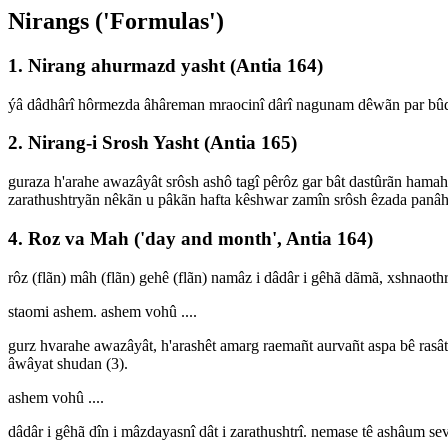
Nirangs ('Formulas')
1. Nirang ahurmazd yasht (Antia 164)
ýâ dâdhârî hôrmezda âhâreman mraocinî dârî nagunam dêwãn par bûda
2. Nirang-i Srosh Yasht (Antia 165)
guraza h'arahe awazâyât srôsh ashô tagî pêrôz gar bât dastûrãn ham
zarathushtryãn nêkãn u pâkãn hafta kêshwar zamîn srôsh êzada panâh 
4. Roz va Mah ('day and month', Antia 164)
rôz (flãn) mâh (flãn) gehê (flãn) namâz i dâdâr i gêhã dãmã, xshnaot
staomi ashem. ashem vohû ....
gurz hvarahe awazâyât, h'arashêt amarg raemañt aurvañt aspa bê rasâ
âwâyat shudan (3).
ashem vohû ....
dâdâr i gêhã dîn i mâzdayasnî dât i zarathushtrî. nemase tê ashâum sev