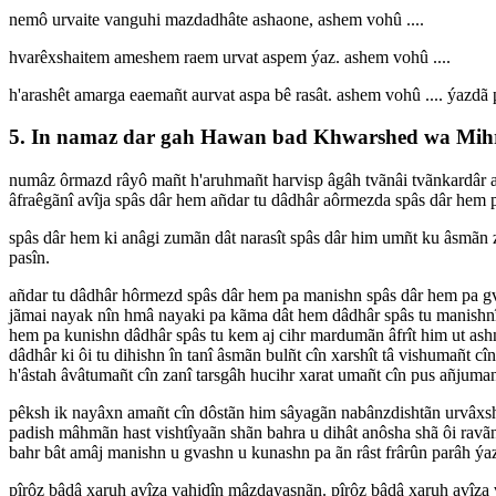
nemô urvaite vanguhi mazdadhâte ashaone, ashem vohû ....
hvarêxshaitem ameshem raem urvat aspem ýaz. ashem vohû ....
h'arashêt amarga eaemañt aurvat aspa bê rasât. ashem vohû .... ýazdã p
5. In namaz dar gah Hawan bad Khwarshed wa Mihr
numâz ôrmazd râyô mañt h'aruhmañt harvisp âgâh tvãnâi tvãnkardâr ava
âfraêgãnî avîja spâs dâr hem añdar tu dâdhâr aôrmezda spâs dâr hem
spâs dâr hem ki anâgi zumãn dât narasît spâs dâr him umñt ku âsmãn ze
pasîn.
añdar tu dâdhâr hôrmezd spâs dâr hem pa manishn spâs dâr hem pa gvas
jãmai nayak nîn hmâ nayaki pa kãma dât hem dâdhâr spâs tu manishnî 
hem pa kunishn dâdhâr spâs tu kem aj cihr mardumãn âfrît him ut ashn
dâdhâr ki ôi tu dihishn în tanî âsmãn bulñt cîn xarshît tâ vishumañt c
h'âstah âvâtumañt cîn zanî tarsgâh hucihr xarat umañt cîn pus añjuma
pêksh ik nayâxn amañt cîn dôstãn him sâyagãn nabânzdishtãn urvâxshu
padish mâhmãn hast vishtîyaãn shãn bahra u dihât anôsha shã ôi ravãn
bahr bât amâj manishn u gvashn u kunashn pa ãn râst frârûn parâh ýa
pîrôz bâdâ xaruh avîza vahidîn mâzdayasnãn. pîrôz bâdâ xaruh avîza