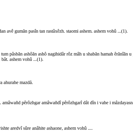
n avê gumãn pasîn tan rastâxêzh. staomi ashem. ashem vohû ...(1).
ah tum pâsbãn ashôãn ashô nagihidâr rôz mâh u shabãn hamah êrãnîãn u
bât. ashem vohû ...(1).
hra ahurahe mazdå.
t. amâwañd pêrôzhgar amâwañdî pêrôzhgarî dât dîn i vahe i mâzdayasnã
ishte aredvî sûre anâhite ashaone, ashem vohû ....