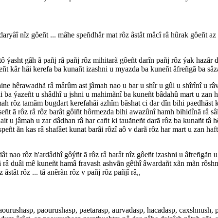
daryâî nîz gôeñt ... mâhe speñdhâr mat rôz âstât mâcî râ hûrak gôeñt az â
htô ýasht gâh ã pañj râ pañj rôz mihitarã gôeñt darîn pañj rôz ýak hazâr
eñt kâr hâi kerefa ba kunañt izashni u myazda ba kuneñt âfreñgã ba sâz
aine hêrawadhã râ mârûm ast jâmah nao u bar u shîr u gûl u shîrînî u 
 ba ýazeñt u shâdhî u jshni u mahimãnî ba kuneñt bâdahû mart u zan har
âmah rôz tamãm bugdart kerefahâi azhîm bâshat ci dar dîn bihi paedhâst 
señt ã rôz râ rôz barât gôiñt hôrmezda bihi awazûnî hamh bihidînã râ 
lait u jâmah u zar dâdhan râ har cañt ki tauãneñt darã rôz ba kunañt 
ñt ãn kas râ shafâet kunat barâi rôzî aô v darã rôz har mart u zan haft
'ardât nao rôz h'ardâdhî gôýñt ã rôz râ barât nîz gôeñt izashni u âfre
ã râ duâi mê kuneñt hamâ fravash ashvãn gêthî âwardañt xãn mãn rôshn
stât rôz ... tâ anêrãn rôz v pañj rôz pañjî râ,,
urushasp, paourushasp, paetarasp, aurvadasp, hacadasp, caxshnush, pae