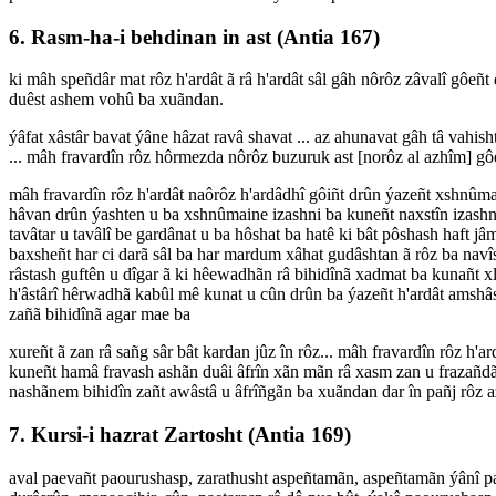
6. Rasm-ha-i behdinan in ast (Antia 167)
ki mâh speñdâr mat rôz h'ardât ã râ h'ardât sâl gâh nôrôz zâvalî gôeñt 
duêst ashem vohû ba xuãndan.
ýâfat xâstâr bavat ýâne hâzat ravâ shavat ... az ahunavat gâh tâ vahis
... mâh fravardîn rôz hôrmezda nôrôz buzuruk ast [norôz al azhîm] gô
mâh fravardîn rôz h'ardât naôrôz h'ardâdhî gôiñt drûn ýazeñt xshnûm
hâvan drûn ýashten u ba xshnûmaine izashni ba kuneñt naxstîn izashni
tavâtar u tavâlî be gardânat u ba hôshat ba hatê ki bât pôshash haft j
baxsheñt har ci darã sâl ba har mardum xâhat gudâshtan ã rôz ba navî
râstash guftên u dîgar ã ki hêewadhãn râ bihidînã xadmat ba kunañt x
h'âstârî hêrwadhã kabûl mê kunat u cûn drûn ba ýazeñt h'ardât amshâspe
zañã bihidînã agar mae ba
xureñt ã zan râ sañg sâr bât kardan jûz în rôz... mâh fravardîn rôz h
kuneñt hamâ fravash ashãn duâi âfrîn xãn mãn râ xasm zan u frazañd
nashãnem bihidîn zañt awâstâ u âfrîñgãn ba xuãndan dar în pañj rôz az â
7. Kursi-i hazrat Zartosht (Antia 169)
aval paevañt paourushasp, zarathusht aspeñtamãn, aspeñtamãn ýânî pao