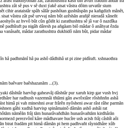
az ârâst maidhyômâh zât, zarathushtra kash dîn âvurt fradum añdar îrã
htra zât sê pus v sê duxt ýakê aisat vâstra dôim urvatûr sium
ashêt cihir arataistâr spâh sâlâr pashôtan gushtâspãn pa kañgdizh mânêt,
 sisat vâstra zât psê urvvaj nãm bût azêshãn arañjê nieradâ xâneñt
saoshyôs az hvvô bût cûn gôiñt ki zarathushtra sê jâ var ô nazdîka
amê padhîraft pa nigâh dâresh pa añgãam biô mâdar ô anâhyat êzda
a vanâsañt, mâdar zarathushtra dukhidô nãm bût, pidar mâdar
 hâ padhmãnî hâ pa ashô dâdhihâ ut pi zine pidîraft. xshnaothra
anãm baêvare baêshazanãm ...(3).
aki dâshtâr harvîsp gaheavâj dâshtâr pur xaruh kirp gar vush hvj
i burdhâre har radhush vazemnâi tñtãmi gãn awrôxtâre rôshñnñn ashâ
st himâ pi vah mineshni avar frârên nyôsheni awar râst râhe parmãn
 rôshnen gâhi xudhâ harvisp spinâmainô dâmãn ashô ashâi rat
 ashôtãm nãmêãn frâj tãm hunarâvañdhãn hunarâvañtãm kirdhârãn
aormezd perezvônî kâre mâdhavare hucîre ush acish frâj câshît aôi
 gyãn birat fradãm pit himâ dâmãn pi hem padhvañt râynidhâre xûb