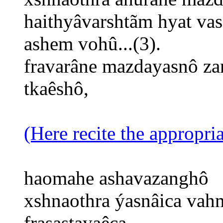
haithyâvarshtãm hyat va
ashem vohû...(3).
fravarâne mazdayasnô zar
tkaêshô,
(Here recite the appropri
haomahe ashavazanghô
xshnaothra ýasnâica vah
frasastayaêca,