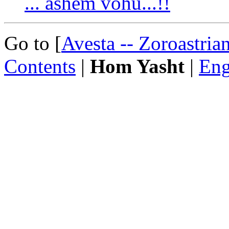
... ashem vohû...!!
Go to [
Avesta -- Zoroastria
Contents
|
Hom Yasht
|
Eng