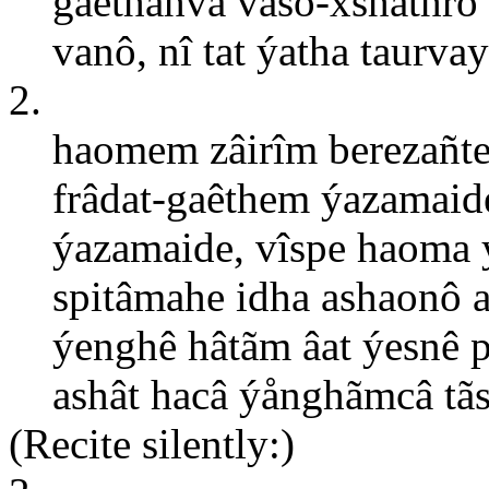
gaêthâhva vasô-xshathrô 
vanô, nî tat ýatha taurvay
2.
haomem zâirîm berezañt
frâdat-gaêthem ýazamai
ýazamaide, vîspe haoma 
spitâmahe idha ashaonô 
ýenghê hâtãm âat ýesnê 
ashât hacâ ýånghãmcâ tãs
(Recite silently:)