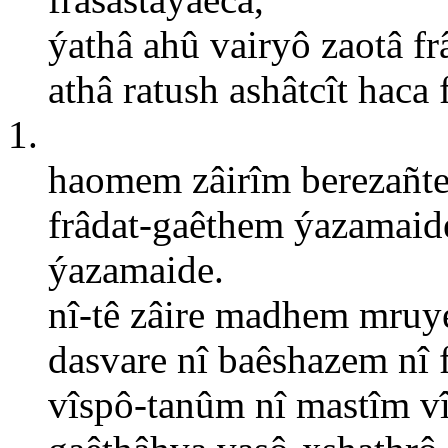
ýathâ ahû vairyô zaotâ f
athâ ratush ashâtcît haca
1.
haomem zâirîm berezañt
frâdat-gaêthem ýazamai
ýazamaide.
nî-tê zâire madhem mruy
dasvare nî baêshazem nî 
vîspô-tanûm nî mastîm vî