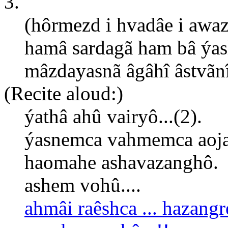
3.
(hôrmezd i hvadâe i aw
hamâ sardagã ham bâ ýash
mâzdayasnã âgâhî âstvãnî
(Recite aloud:)
ýathâ ahû vairyô...(2).
ýasnemca vahmemca aojas
haomahe ashavazanghô.
ashem vohû....
ahmâi raêshca ... hazangr