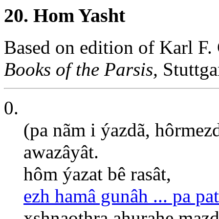
20. Hom Yasht
Based on edition of Karl F.
Books of the Parsis,
Stuttga
0.
(pa nãm i ýazdã, hôrmezd
awazâyât.
hôm ýazat bê rasât,
ezh hamâ gunâh ... pa pat
xshnaothra ahurahe mazdå