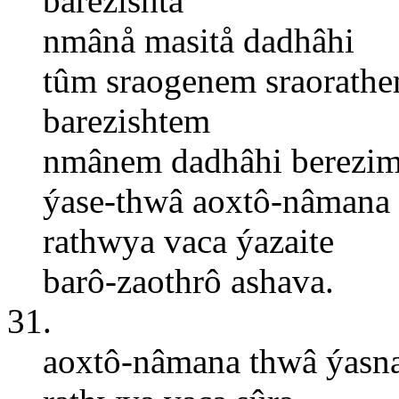
barezishtå
nmânå masitå dadhâhi
tûm sraogenem sraorathe
barezishtem
nmânem dadhâhi berezi
ýase-thwâ aoxtô-nâmana
rathwya vaca ýazaite
barô-zaothrô ashava.
31.
aoxtô-nâmana thwâ ýasn