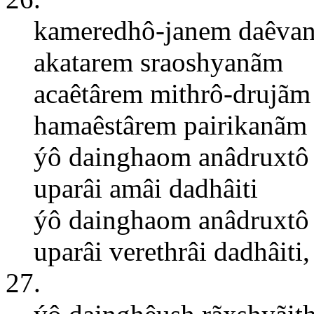
kameredhô-janem daêva
akatarem sraoshyanãm
acaêtârem mithrô-drujã
hamaêstârem pairikanãm
ýô dainghaom anâdruxtô
uparâi amâi dadhâiti
ýô dainghaom anâdruxtô
uparâi verethrâi dadhâiti,
27.