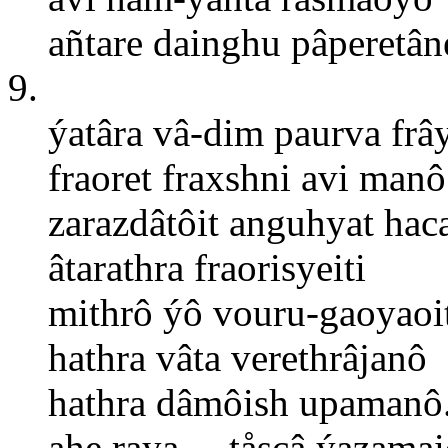
añtare dainghu pâperetân
9.
ýatâra vâ-dim paurva frây
fraoret fraxshni avi manô
zarazdâtôit anguhyat hac
âtarathra fraorisyeiti
mithrô ýô vouru-gaoyaoi
hathra vâta verethrâjanô
hathra dâmôish upamanô
ahe raya ... tåscâ ýazama