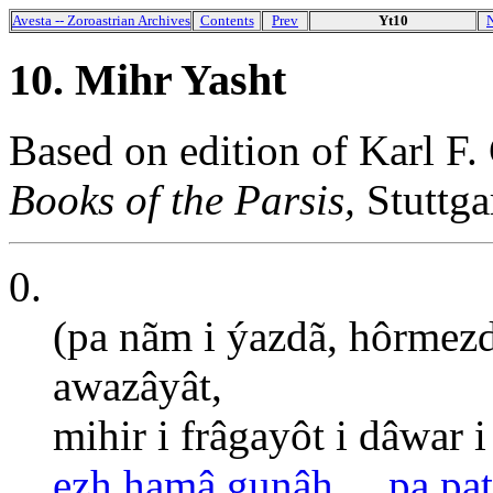
Avesta -- Zoroastrian Archives
Contents
Prev
Yt10
10. Mihr Yasht
Based on edition of Karl F.
Books of the Parsis,
Stuttga
0.
(pa nãm i ýazdã, hôrmezd
awazâyât,
mihir i frâgayôt i dâwar i 
ezh hamâ gunâh ... pa pat