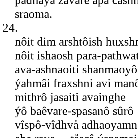
sraoma.
24.
nôit dim arshtôish huxsh
nôit ishaosh para-pathwa
ava-ashnaoiti shanmaoyô
ýahmâi fraxshni avi man
mithrô jasaiti avainghe
ýô baêvare-spasanô sûrô
vîspô-vîdhvå adhaoyamn