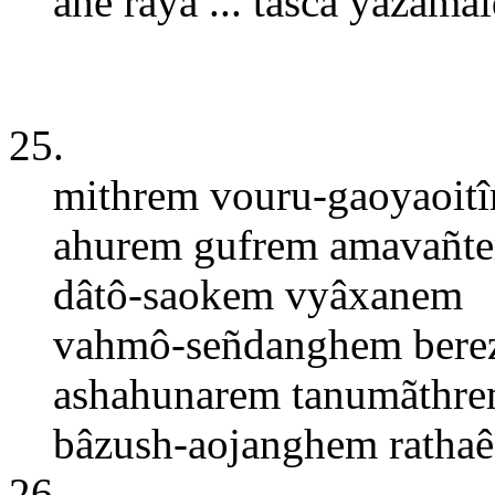
ahe raya ... tåscâ ýazama
25.
mithrem vouru-gaoyaoitî
ahurem gufrem amavañt
dâtô-saokem vyâxanem
vahmô-señdanghem bere
ashahunarem tanumãthr
bâzush-aojanghem ratha
26.