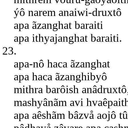
ýô narem anaiwi-druxtô
apa ãzanghat baraiti
apa ithyajanghat baraiti.
23.
apa-nô haca ãzanghat
apa haca ãzanghibyô
mithra barôish anâdruxtô
mashyânãm avi hvaêpaith
apa aêshãm bâzvå aojô t
pâdhayå zâvare apa cas