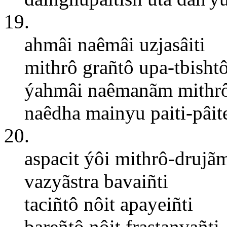
19.
ahmâi naêmâi uzjasâiti
mithrô grañtô upa-tbisht
ýahmâi naêmanãm mithr
naêdha mainyu paiti-pâit
20.
aspacit ýôi mithrô-drujã
vazyãstra bavaiñti
taciñtô nôit apayeiñti
bareñtô nôit frastanvañti