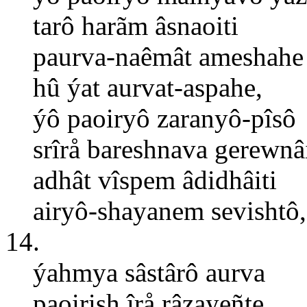
tarô harãm âsnaoiti
paurva-naêmât ameshahe
hû ýat aurvat-aspahe,
ýô paoiryô zaranyô-pîsô
srîrå bareshnava gerewnâi
adhât vîspem âdidhâiti
airyô-shayanem sevishtô,
14.
ýahmya sâstârô aurva
paoirish îrå râzayeñte