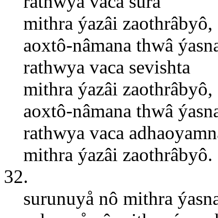
rathwya vaca sûra
mithra ýazâi zaothrâbyô,
aoxtô-nâmana thwâ ýasn
rathwya vaca sevishta
mithra ýazâi zaothrâbyô,
aoxtô-nâmana thwâ ýasn
rathwya vaca adhaoyamn
mithra ýazâi zaothrâbyô.
32.
surunuyå nô mithra ýasn