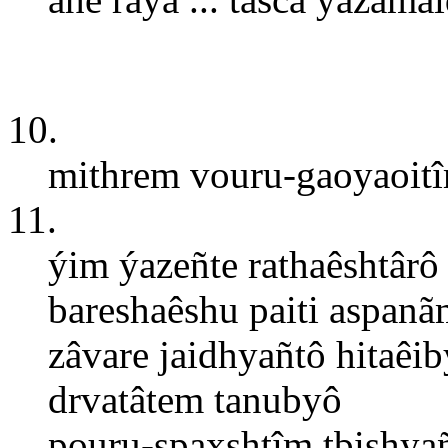
10.
mithrem vouru-gaoyaoitî
11.
ýim ýazeñte rathaêshtârô
bareshaêshu paiti aspan
zâvare jaidhyañtô hitaêi
drvatâtem tanubyô
pouru-spaxshtîm tbishya