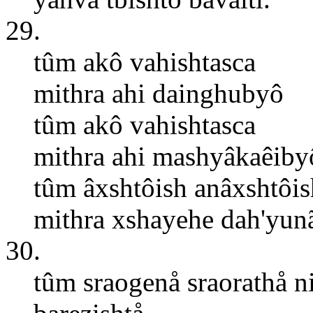
29.
tûm akô vahishtasca
mithra ahi dainghubyô
tûm akô vahishtasca
mithra ahi mashyâkaêiby
tûm âxshtôish anâxshtôis
mithra xshayehe dah'yun
30.
tûm sraogenå sraorathå n